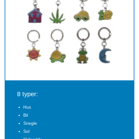
8 typer:
Hus
Bil
Snegle
Sol