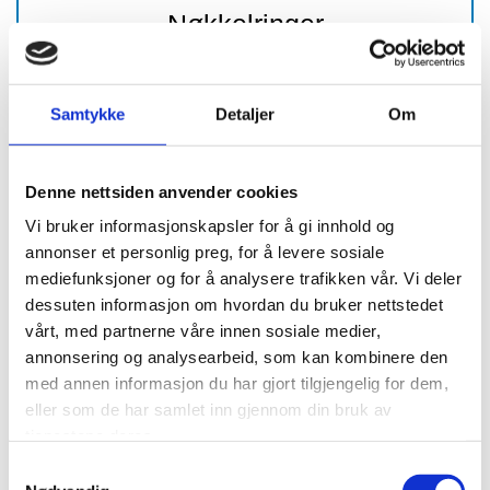
Nøkkelringer
25 og 30 mm
Samtykke
Detaljer
Om
Denne nettsiden anvender cookies
Vi bruker informasjonskapsler for å gi innhold og
annonser et personlig preg, for å levere sosiale
mediefunksjoner og for å analysere trafikken vår. Vi deler
dessuten informasjon om hvordan du bruker nettstedet
vårt, med partnerne våre innen sosiale medier,
annonsering og analysearbeid, som kan kombinere den
med annen informasjon du har gjort tilgjengelig for dem,
eller som de har samlet inn gjennom din bruk av
EP23 og EP24
tjenestene deres.
Samtykkevalg
Eske à 100 stk