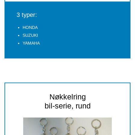
3 typer:
HONDA
SUZUKI
YAMAHA
Nøkkelring
bil-serie, rund