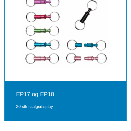
EP17 og EP18
20 stk i salgsdisplay