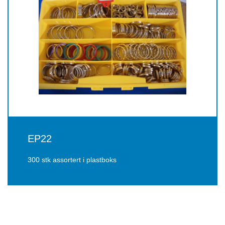
EP22
300 stk assortert i plastboks