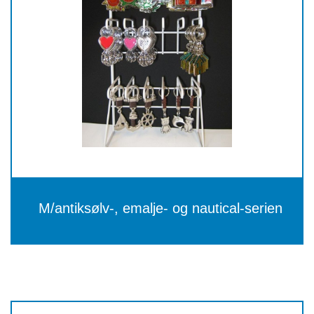
M/antiksølv-, emalje- og nautical-serien