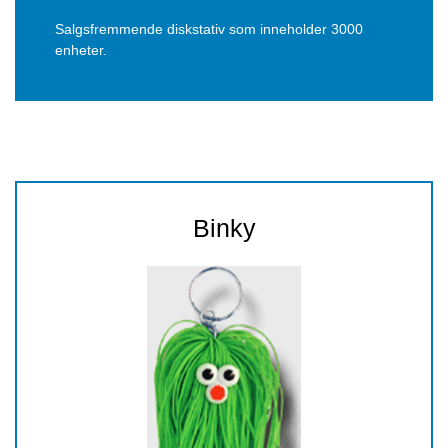
Salgsfremmende diskstativ som inneholder 3000
enheter.
Binky