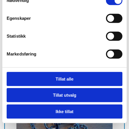
Nødvendig
Egenskaper
Statistikk
Nøkkelkjede med karabinkrok 65
Markedsføring
mm
Tillat alle
Tillat utvalg
Ikke tillat