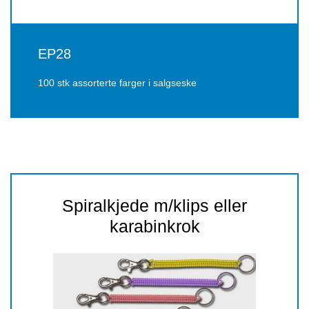
EP28
100 stk assorterte farger i salgseske
Spiralkjede m/klips eller
karabinkrok