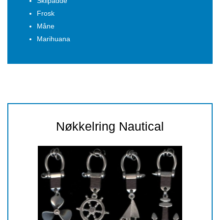
Skilpadde
Frosk
Måne
Marihuana
Nøkkelring Nautical