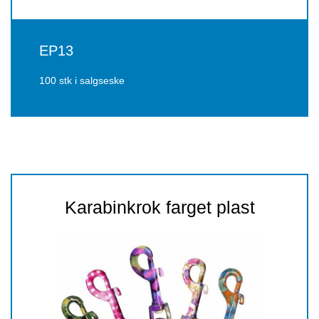
EP13
100 stk i salgseske
Karabinkrok farget plast