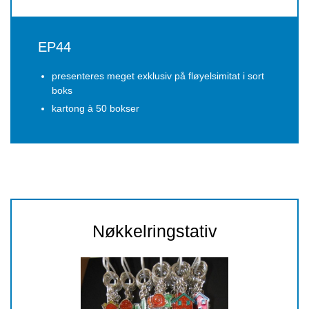
EP44
presenteres meget exklusiv på fløyelsimitat i sort
boks
kartong à 50 bokser
Nøkkelringstativ