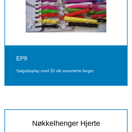
EP9
Salgsdisplay med 20 stk assorterte farger
Nøkkelhenger Hjerte