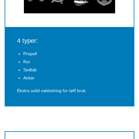
4 typer:
Propell
Ror
Seilbåt
Anker
Ekstra solid nøkkelring for tøff bruk.