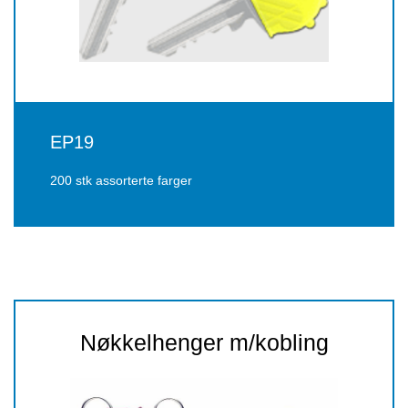
EP19
200 stk assorterte farger
Nøkkelhenger m/kobling