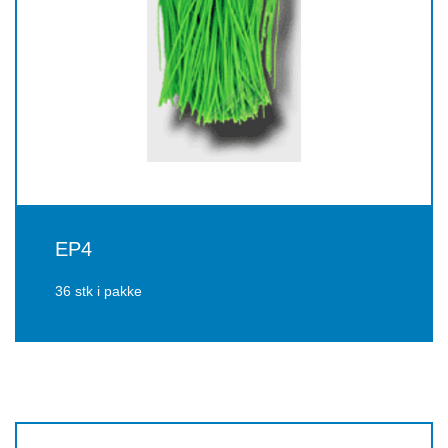
EP4
36 stk i pakke