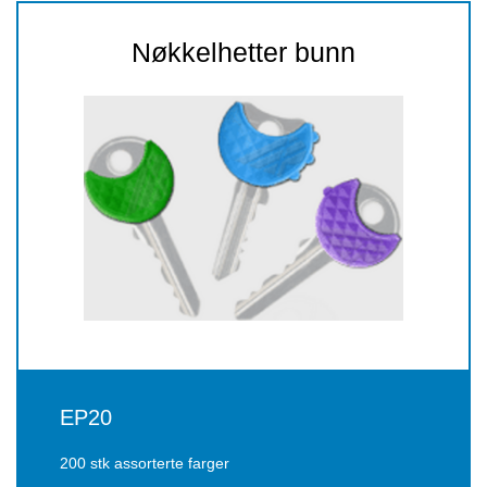
Nøkkelhetter bunn
EP20
200 stk assorterte farger