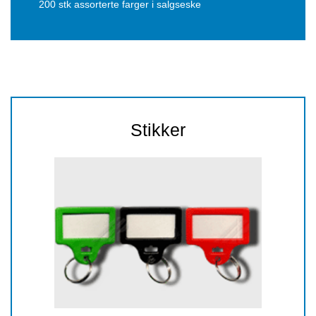
200 stk assorterte farger i salgseske
Stikker